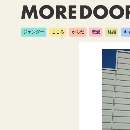
ジェンダー
こころ
からだ
恋愛
結婚
キ