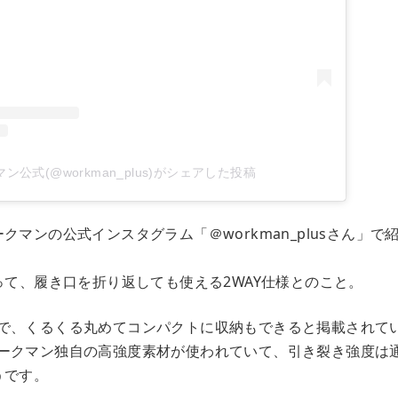
ン公式(@workman_plus)がシェアした投稿
クマンの公式インスタグラム「＠workman_plusさん」
って、履き口を折り返しても使える2WAY仕様とのこと。
で、くるくる丸めてコンパクトに収納もできると掲載されて
ークマン独自の高強度素材が使われていて、引き裂き強度は
うです。