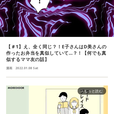
【＃1】え、全く同じ？！E子さんはD美さんの
作ったお弁当を真似していて…？！【何でも真
似するママ友の話】
漫画
2022.01.08 Sat
もっと読む
arrow_forward_ios