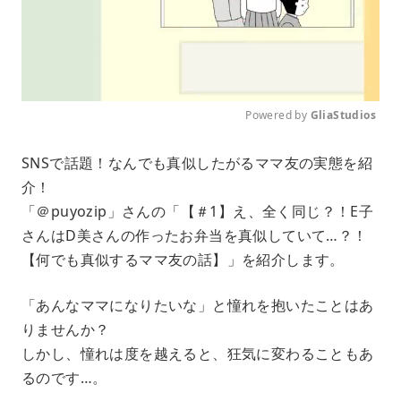
Powered by 
GliaStudios
M
SNSで話題！なんでも真似したがるママ友の実態を紹
u
介！
t
e
「＠puyozip」さんの「【＃1】え、全く同じ？！E子
さんはD美さんの作ったお弁当を真似していて…？！
【何でも真似するママ友の話】」を紹介します。
「あんなママになりたいな」と憧れを抱いたことはあ
りませんか？
しかし、憧れは度を越えると、狂気に変わることもあ
るのです…。