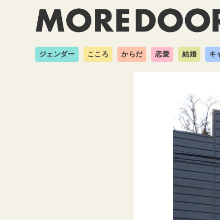
ジェンダー
こころ
からだ
恋愛
結婚
キ