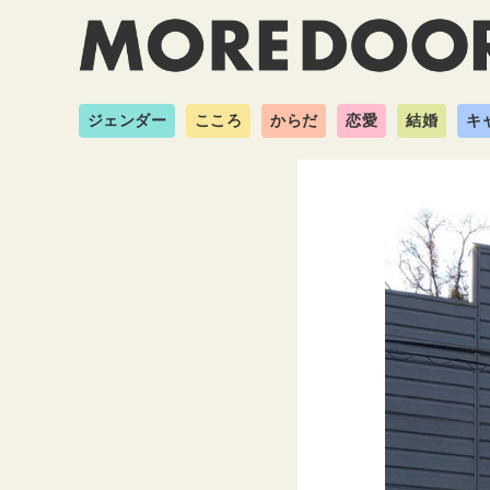
ジェンダー
こころ
からだ
恋愛
結婚
キ