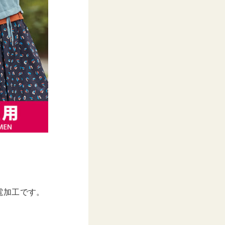
。
電加工です。