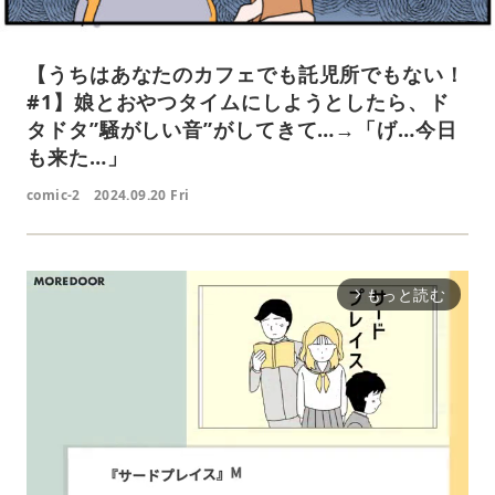
【うちはあなたのカフェでも託児所でもない！
#1】娘とおやつタイムにしようとしたら、ド
タドタ”騒がしい音”がしてきて…→「げ…今日
も来た…」
comic-2
2024.09.20 Fri
もっと読む
arrow_forward_ios