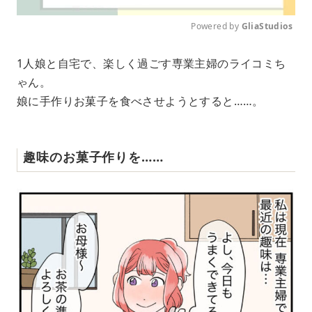
Powered by 
GliaStudios
M
1人娘と自宅で、楽しく過ごす専業主婦のライコミち
u
ゃん。
t
e
娘に手作りお菓子を食べさせようとすると……。
趣味のお菓子作りを……