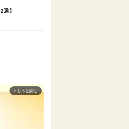
2選】
もっと読む
arrow_forward_ios