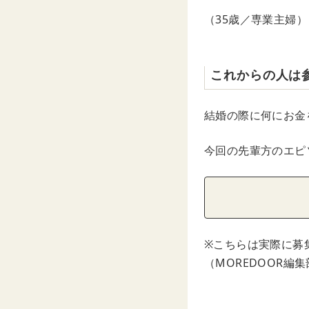
（35歳／専業主婦）
これからの人は
結婚の際に何にお金
今回の先輩方のエピ
※こちらは実際に募
（MOREDOOR編