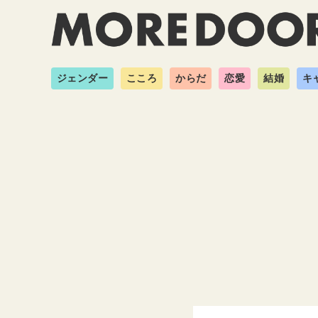
ジェンダー
こころ
からだ
恋愛
結婚
キ