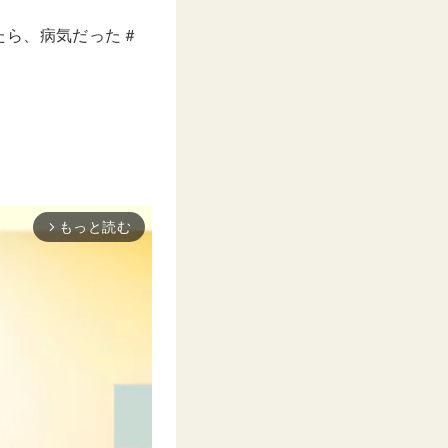
たら、病気だった＃
もっと読む
arrow_forward_ios