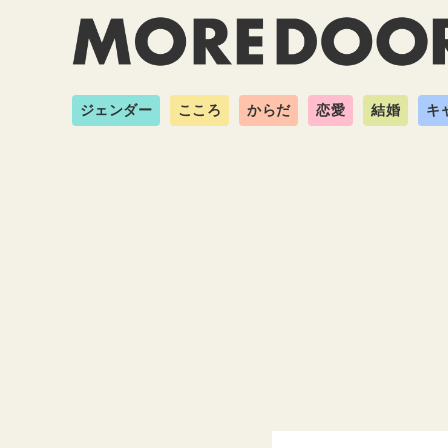
ジェンダー
こころ
からだ
恋愛
結婚
キ