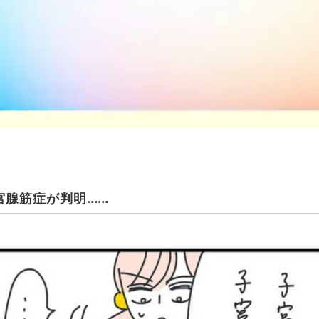
宮腺筋症が判明……