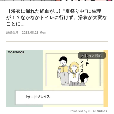
【浴衣に漏れた経血が…】“夏祭り中”に生理
が！？なかなかトイレに行けず、浴衣が大変な
ことに…
結婚生活
2023.08.28 Mon
もっと読む
arrow_forward_ios
Powered by 
GliaStudios