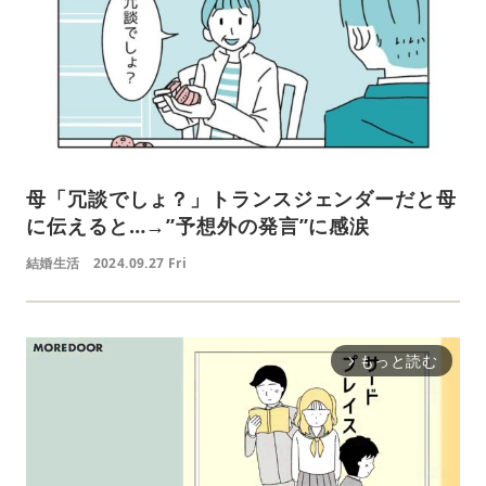
母「冗談でしょ？」トランスジェンダーだと母
に伝えると…→”予想外の発言”に感涙
結婚生活
2024.09.27 Fri
もっと読む
arrow_forward_ios