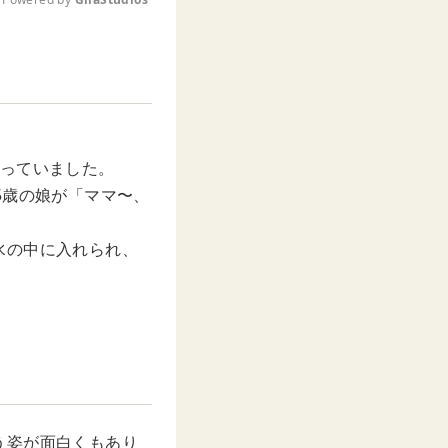
M
u
t
e
なっていました。
5歳の娘が「ママ〜、
水の中に入れられ、
う姿が面白くもあり