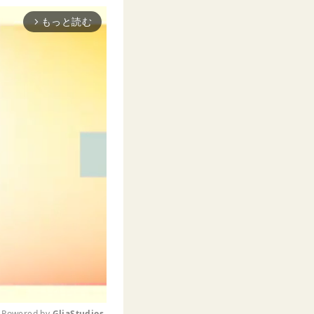
もっと読む
arrow_forward_ios
Powered by 
GliaStudios