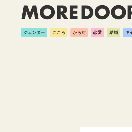
ジェンダー
こころ
からだ
恋愛
結婚
キ