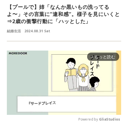
【プールで】姉「なんか黒いもの洗ってる
よ〜」その言葉に”違和感”。様子を見にいくと
⇒2歳の衝撃行動に「ハッとした」
結婚生活
2024.08.31 Sat
もっと読む
arrow_forward_ios
Powered by 
GliaStudios