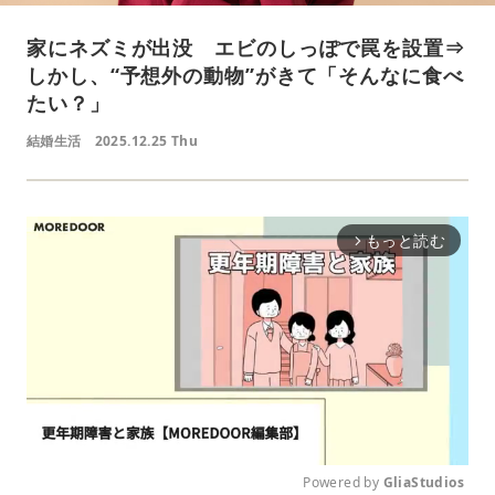
家にネズミが出没 エビのしっぽで罠を設置⇒
しかし、“予想外の動物”がきて「そんなに食べ
たい？」
結婚生活
2025.12.25 Thu
もっと読む
arrow_forward_ios
Powered by 
GliaStudios