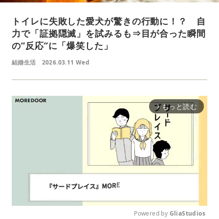
トイレに失敗した愛犬が驚きの行動に！？ 自
力で「証拠隠滅」を試みるも⇒目が合った瞬間
の”反応”に「爆笑した」
結婚生活
2026.03.11 Wed
もっと読む
arrow_forward_ios
Powered by 
GliaStudios