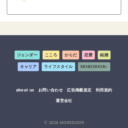
ジェンダー
こころ
からだ
恋愛
結婚
キャリア
ライフスタイル
MOREDOOR+
about us
お問い合わせ
広告掲載規定
利用規約
運営会社
© 2026
MOREDOOR