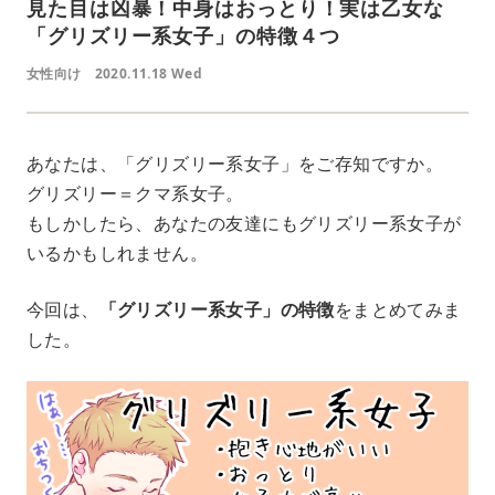
見た目は凶暴！中身はおっとり！実は乙女な
「グリズリー系女子」の特徴４つ
女性向け
2020.11.18 Wed
あなたは、「グリズリー系女子」をご存知ですか。
グリズリー＝クマ系女子。
もしかしたら、あなたの友達にもグリズリー系女子が
いるかもしれません。
今回は、
「グリズリー系女子」の特徴
をまとめてみま
した。