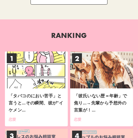
RANKING
1
2
「タバコのにおい苦手」と
「彼氏いない歴＝年齢」で
言うと…その瞬間、彼が“イ
焦り…→先輩から予想外の
ケメン…
言葉が！…
恋愛
恋愛
3
4