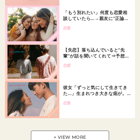
「もう別れたい」何度も恋愛相
談していたら…→親友に“正論…
恋愛
【失恋】落ち込んでいると”先
輩”が話を聞いてくれて⇒予想…
恋愛
彼女「ずっと気にして生きてき
た…」生まれつき大きな痣が。…
恋愛
+ VIEW MORE