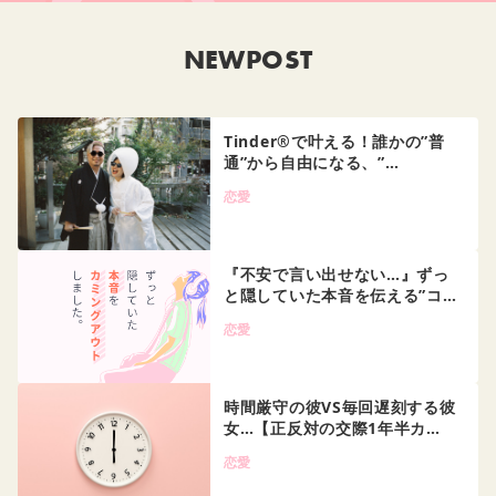
NEWPOST
Tinder®で叶える！誰かの”普
通”から自由になる、”…
恋愛
『不安で言い出せない…』ずっ
と隠していた本音を伝える”コ…
恋愛
時間厳守の彼VS毎回遅刻する彼
女…【正反対の交際1年半カ…
恋愛