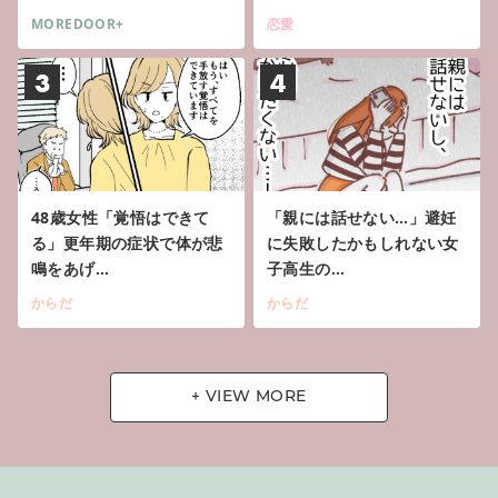
MOREDOOR+
恋愛
3
4
48歳女性「覚悟はできて
「親には話せない…」避妊
る」更年期の症状で体が悲
に失敗したかもしれない女
鳴をあげ…
子高生の…
からだ
からだ
+ VIEW MORE