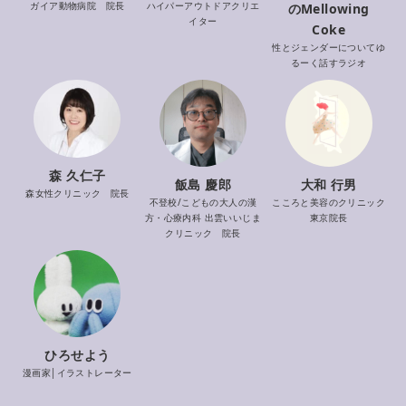
ガイア動物病院 院長
ハイパーアウトドアクリエ
のMellowing
イター
Coke
性とジェンダーについてゆ
るーく話すラジオ
森 久仁子
飯島 慶郎
大和 行男
森女性クリニック 院長
不登校/こどもの大人の漢
こころと美容のクリニック
方・心療内科 出雲いいじま
東京院長
クリニック 院長
ひろせよう
漫画家│イラストレーター