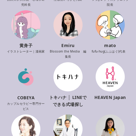
院長
究科長
黄身子
Emiru
mato
イラストレーター｜漫画家
Blossom the Media 編
fufu-hug(ふふはぐ)代表
集長
トキハナ │ LINEで
HEAVEN Japan
COBEYA
カップルセラピー専門サー
できる式場探し
ビス