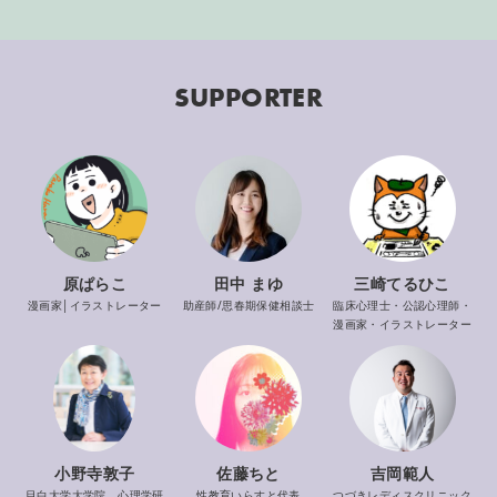
SUPPORTER
原ぱらこ
田中 まゆ
三崎てるひこ
漫画家│イラストレーター
助産師/思春期保健相談士
臨床心理士・公認心理師・
漫画家・イラストレーター
佐藤ちと
吉岡範人
小野寺敦子
性教育いらすと代表
つづきレディスクリニック
目白大学大学院 心理学研