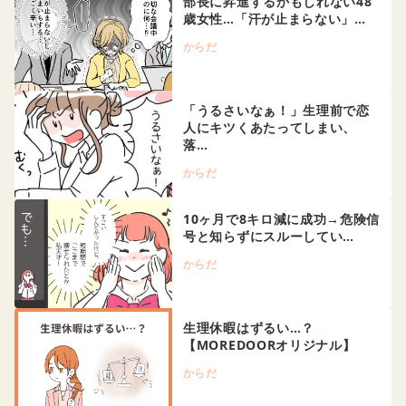
部長に昇進するかもしれない48
歳女性…「汗が止まらない」…
からだ
「うるさいなぁ！」生理前で恋
人にキツくあたってしまい、
落…
からだ
10ヶ月で8キロ減に成功→危険信
号と知らずにスルーしてい…
からだ
生理休暇はずるい…？
【MOREDOORオリジナル】
からだ