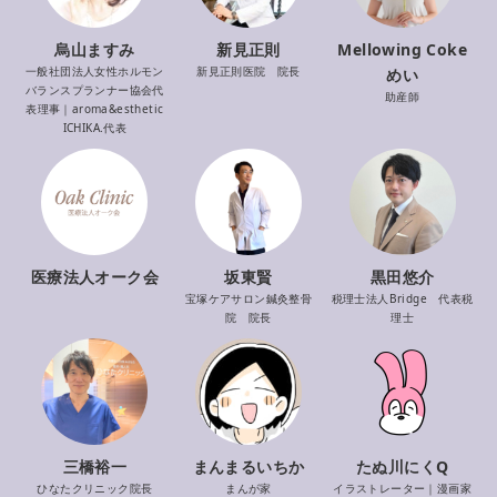
烏山ますみ
新見正則
Mellowing Coke
一般社団法人女性ホルモン
新見正則医院 院長
めい
バランスプランナー協会代
助産師
表理事｜aroma&esthetic
ICHIKA.代表
医療法人オーク会
坂東賢
黒田悠介
宝塚ケアサロン鍼灸整骨
税理士法人Bridge 代表税
院 院長
理士
三橋裕一
まんまるいちか
たぬ川にくQ
ひなたクリニック院長
まんが家
イラストレーター｜漫画家