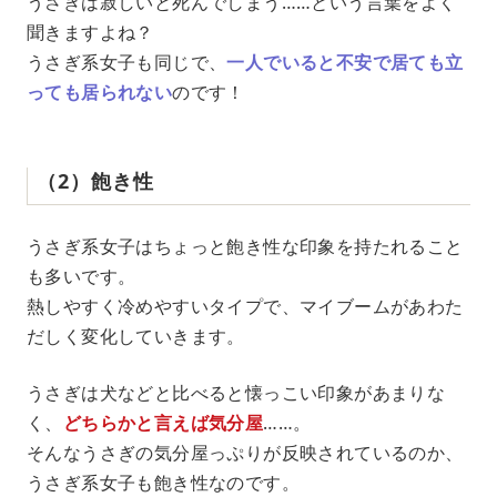
うさぎは寂しいと死んでしまう……という言葉をよく
聞きますよね？
うさぎ系女子も同じで、
一人でいると不安で居ても立
っても居られない
のです！
（2）飽き性
うさぎ系女子はちょっと飽き性な印象を持たれること
も多いです。
熱しやすく冷めやすいタイプで、マイブームがあわた
だしく変化していきます。
うさぎは犬などと比べると懐っこい印象があまりな
く、
どちらかと言えば気分屋
……。
そんなうさぎの気分屋っぷりが反映されているのか、
うさぎ系女子も飽き性なのです。