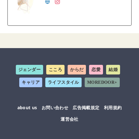
ジェンダー
こころ
からだ
恋愛
結婚
キャリア
ライフスタイル
MOREDOOR+
about us
お問い合わせ
広告掲載規定
利用規約
運営会社