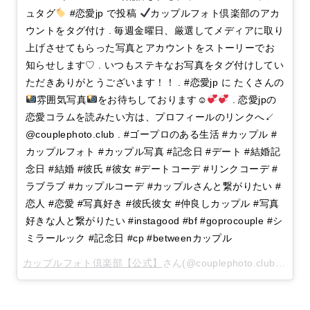
ュタグ
#恋愛jp で投稿
カップルフォト倶楽部のアカ
ウントをタグ付け . 毎週金曜日、厳選してメディアに取り
上げさせてもらった写真とアカウントをストーリーでお
知らせします♡ . いつもステキなお写真をタグ付けしてい
ただきありがとうございます！！ . #恋愛jp に たくさんの
雰囲気写真
をお待ちしております☺︎
. 恋愛jpの
恋愛コラムを読みたい方は、プロフィールのリンクへ↙︎
@couplephoto.club . #ゴープロのある生活 #カップル #
カップルフォト #カップル写真 #記念日 #デート #結婚記
念日 #結婚 #彼氏 #彼女 #デートコーデ #リンクコーデ #
ラブラブ #カップルコーデ #カップルさんと繋がりたい #
恋人 #恋愛 #写真好き #彼氏彼女 #仲良しカップル #写真
好きな人と繋がりたい #instagood #bf #goprocouple #シ
ミラールック #記念日 #cp #betweenカップル
カップルフォト倶楽部【公式】
さん(@couplephoto.club)がシェアした投稿 –