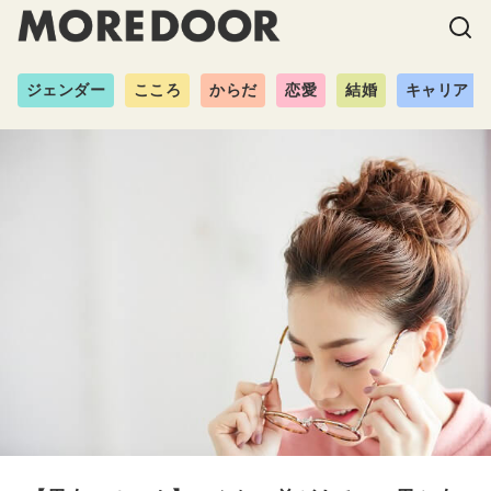
ジェンダー
こころ
からだ
恋愛
結婚
キャリア