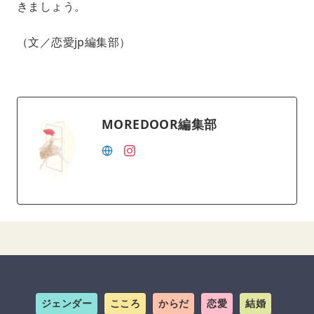
きましょう。
（文／恋愛jp編集部）
MOREDOOR編集部
ジェンダー
こころ
からだ
恋愛
結婚