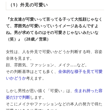
（1）外見の可愛い
『女友達が可愛いって言ってる子って大抵顔じゃなく
て、雰囲気が可愛いっていうイメージあるんですよ
ね。男が求めてるのはその可愛さじゃないみたいな
（笑）』（28歳／営業）
女性は、人を外見で可愛いかどうか判断する時、容姿
全体を見ます。
顔、雰囲気、ファッション、メイク……など。
その判断基準はとても多く、
全体的な様子を見て可愛
いかどうか
考えます。
しかし男性が思い描く「可愛い」は、
生まれ持った容
姿だけで判断
します。
そこにメイクやファッションなどの本人の努力で得た