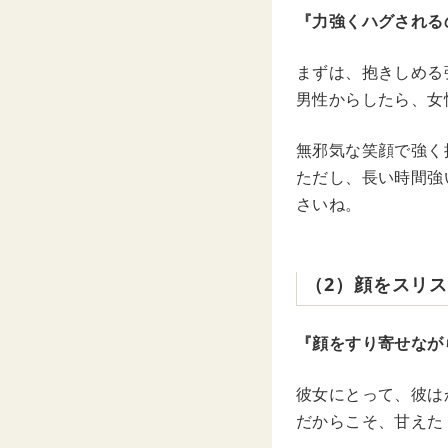
『力強くハグされる
まずは、抱きしめる
男性からしたら、女
無邪気な笑顔で強く
ただし、長い時間強
さいね。
（2）顔をスリ
『顔をすり寄せなが
彼女にとって、彼は
だからこそ、甘えた