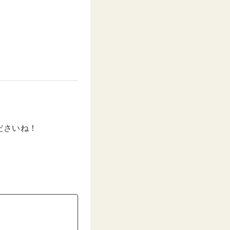
ださいね！