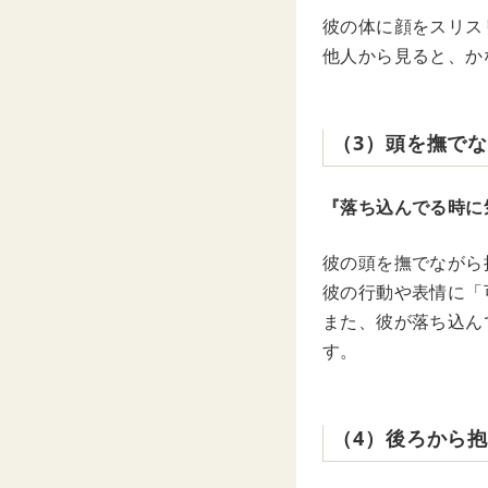
彼の体に顔をスリス
他人から見ると、か
（3）頭を撫で
『落ち込んでる時に
彼の頭を撫でながら
彼の行動や表情に「
また、彼が落ち込ん
す。
（4）後ろから