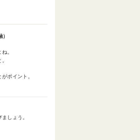
融）
よね。
と。
とがポイント。
びましょう。