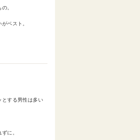
もの。
いがベスト。
ッとする男性は多い
れずに。