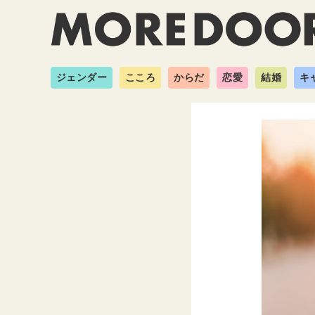
ジェンダー
こころ
からだ
恋愛
結婚
キ