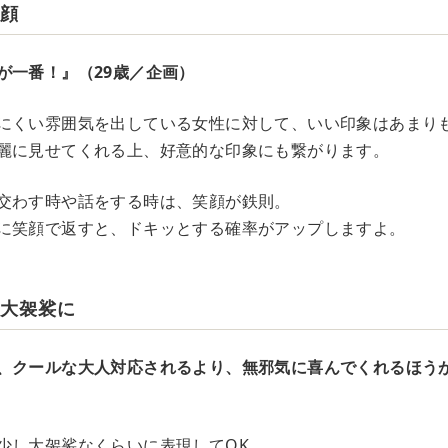
笑顔
が一番！』（29歳／企画）
にくい雰囲気を出している女性に対して、いい印象はあまり
麗に見せてくれる上、好意的な印象にも繋がります。
交わす時や話をする時は、笑顔が鉄則。
に笑顔で返すと、ドキッとする確率がアップしますよ。
し大袈裟に
、クールな大人対応されるより、無邪気に喜んでくれるほうが
少し大袈裟なくらいに表現してOK。