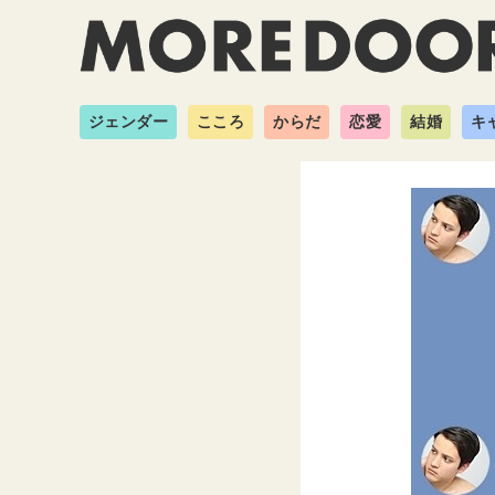
ジェンダー
こころ
からだ
恋愛
結婚
キ