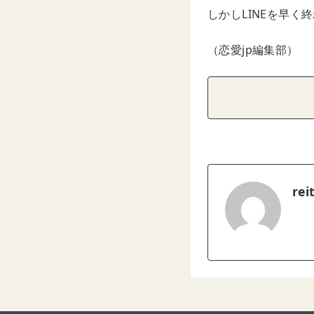
しかしLINEを早く
（恋愛jp編集部）
rei