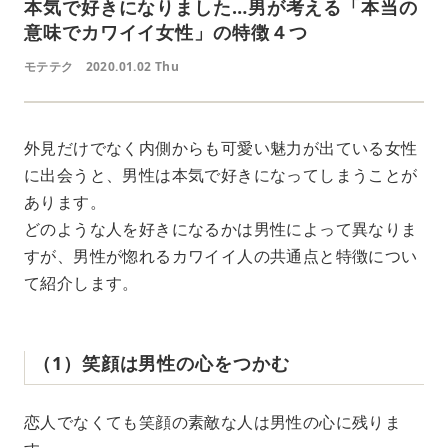
本気で好きになりました…男が考える「本当の
意味でカワイイ女性」の特徴４つ
モテテク
2020.01.02 Thu
外見だけでなく内側からも可愛い魅力が出ている女性
に出会うと、男性は本気で好きになってしまうことが
あります。
どのような人を好きになるかは男性によって異なりま
すが、男性が惚れるカワイイ人の共通点と特徴につい
て紹介します。
（1）笑顔は男性の心をつかむ
恋人でなくても笑顔の素敵な人は男性の心に残りま