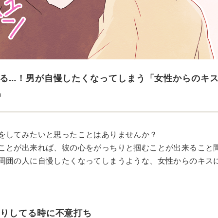
る…！男が自慢したくなってしまう「女性からのキ
u
をしてみたいと思ったことはありませんか？
ことが出来れば、彼の心をがっちりと掴むことが出来ること
周囲の人に自慢したくなってしまうような、女性からのキス
やりしてる時に不意打ち