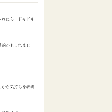
されたら、ドキドキ
果的かもしれませ
性から気持ちを表現