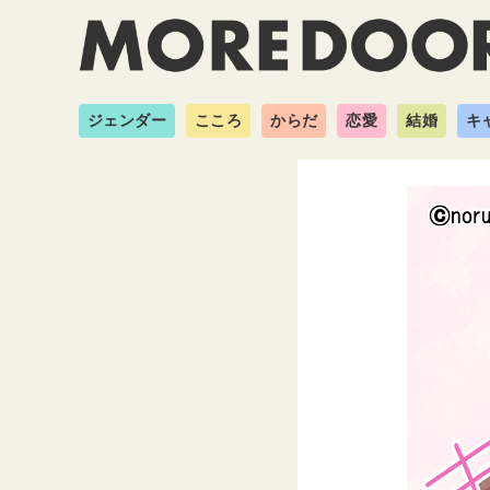
ジェンダー
こころ
からだ
恋愛
結婚
キ