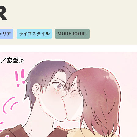
ャリア
ライフスタイル
MOREDOOR+