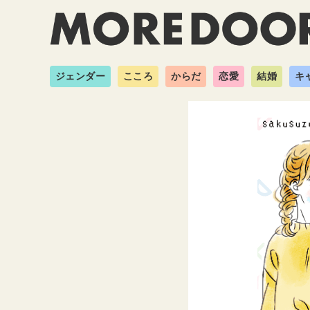
ジェンダー
こころ
からだ
恋愛
結婚
キ