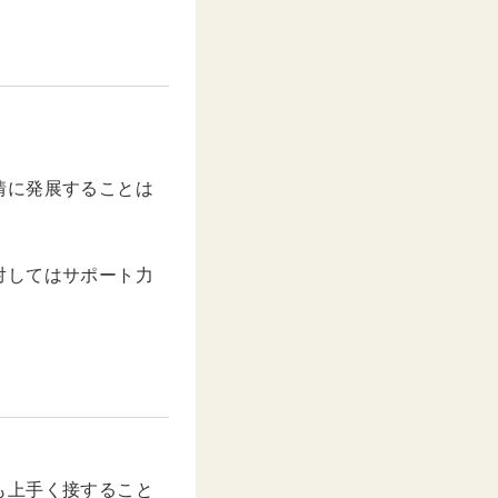
情に発展することは
対してはサポート力
も上手く接すること