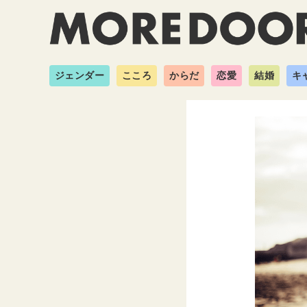
ジェンダー
こころ
からだ
恋愛
結婚
キ