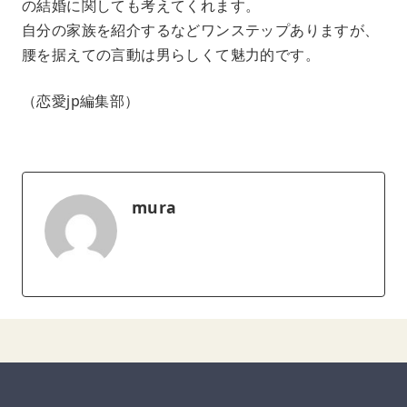
の結婚に関しても考えてくれます。
自分の家族を紹介するなどワンステップありますが、
腰を据えての言動は男らしくて魅力的です。
（恋愛jp編集部）
mura