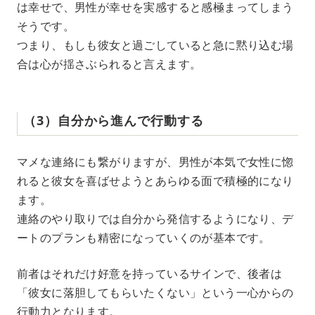
は幸せで、男性が幸せを実感すると感極まってしまう
そうです。
つまり、もしも彼女と過ごしていると急に黙り込む場
合は心が揺さぶられると言えます。
（3）自分から進んで行動する
マメな連絡にも繋がりますが、男性が本気で女性に惚
れると彼女を喜ばせようとあらゆる面で積極的になり
ます。
連絡のやり取りでは自分から発信するようになり、デ
ートのプランも精密になっていくのが基本です。
前者はそれだけ好意を持っているサインで、後者は
「彼女に落胆してもらいたくない」という一心からの
行動力となります。