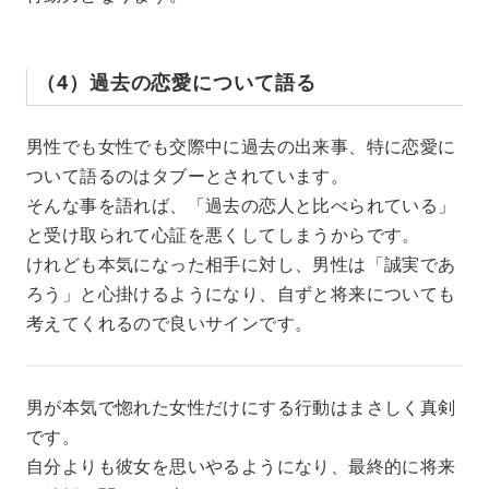
（4）過去の恋愛について語る
男性でも女性でも交際中に過去の出来事、特に恋愛に
ついて語るのはタブーとされています。
そんな事を語れば、「過去の恋人と比べられている」
と受け取られて心証を悪くしてしまうからです。
けれども本気になった相手に対し、男性は「誠実であ
ろう」と心掛けるようになり、自ずと将来についても
考えてくれるので良いサインです。
男が本気で惚れた女性だけにする行動はまさしく真剣
です。
自分よりも彼女を思いやるようになり、最終的に将来