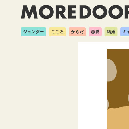
ジェンダー
こころ
からだ
恋愛
結婚
キ