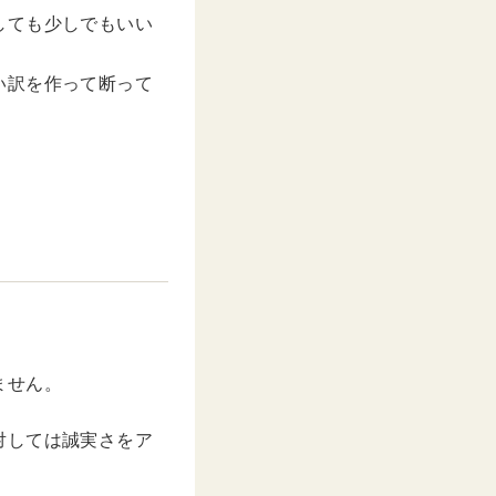
しても少しでもいい
い訳を作って断って
ません。
対しては誠実さをア