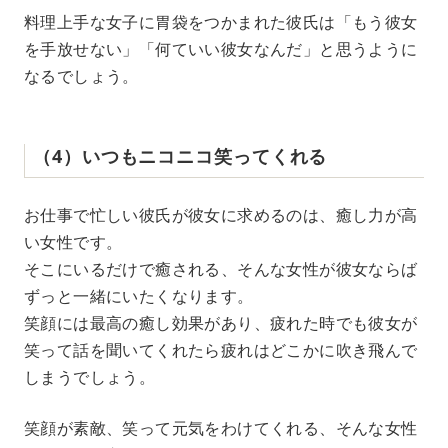
料理上手な女子に胃袋をつかまれた彼氏は「もう彼女
を手放せない」「何ていい彼女なんだ」と思うように
なるでしょう。
（4）いつもニコニコ笑ってくれる
お仕事で忙しい彼氏が彼女に求めるのは、癒し力が高
い女性です。
そこにいるだけで癒される、そんな女性が彼女ならば
ずっと一緒にいたくなります。
笑顔には最高の癒し効果があり、疲れた時でも彼女が
笑って話を聞いてくれたら疲れはどこかに吹き飛んで
しまうでしょう。
笑顔が素敵、笑って元気をわけてくれる、そんな女性