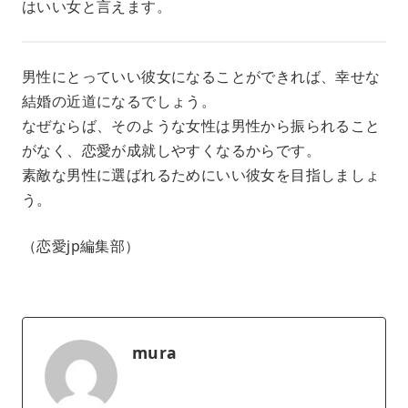
はいい女と言えます。
男性にとっていい彼女になることができれば、幸せな
結婚の近道になるでしょう。
なぜならば、そのような女性は男性から振られること
がなく、恋愛が成就しやすくなるからです。
素敵な男性に選ばれるためにいい彼女を目指しましょ
う。
（恋愛jp編集部）
mura