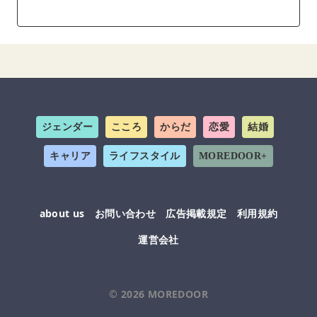
ジェンダー
こころ
からだ
恋愛
結婚
キャリア
ライフスタイル
MOREDOOR+
about us
お問い合わせ
広告掲載規定
利用規約
運営会社
© 2026
MOREDOOR