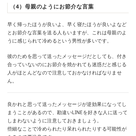
（4）母親のようにお節介な言葉
早く帰ったほうが良いよ、早く寝たほうが良いよなど
とお節介な言葉を送る人もいますが、これは母親のよ
うに感じられて冷めるという男性が多いです。
彼のためを思って送ったメッセージだとしても、付き
合っていないのにお節介を焼かれても迷惑だと感じる
人がほとんどなので注意しておかなければなりませ
ん。
良かれと思って送ったメッセージが逆効果になってし
まうことがあるので、勘違いLINEを好きな人に送って
しまわないように注意しておきましょう。
些細なことで冷められたり呆れられたりする可能性が