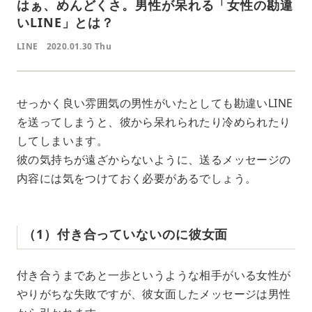
はぁ、めんどくさ。男性が呆れる「女性の勘違
いLINE」とは？
LINE
2020.01.30 Thu
せっかく良い雰囲気の男性がいたとしても勘違いLINE
を送ってしまうと、彼から呆れられたり冷められたり
してしまいます。
彼の気持ちが遠ざからないように、送るメッセージの
内容には気をつけておく必要があるでしょう。
（1）付き合っていないのに彼女面
付き合うまであと一歩というような相手がいる女性が
やりがちな失敗ですが、彼女面したメッセージは男性