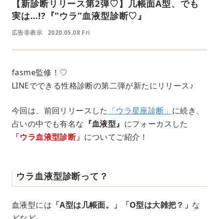
【新診断リリース第2弾♡】几帳面A型、でも
実は…!?『”ウラ”血液型診断♡』
広告非表示
2020.05.08 Fri
fasme監修！♡
LINEでできる性格診断の第二弾が新たにリリース♪
今回は、前回リリースした
「ウラ星座診断」
に続き、
占いの中でも有名な
『血液型』
にフォーカスした
「ウラ血液型診断」
についてご紹介！
ウラ血液型診断って？
血液型には
「A型は几帳面。」「O型は大雑把？」
な
どなど