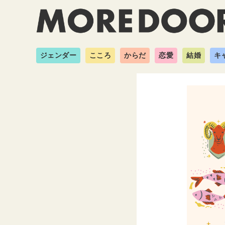
ジェンダー
こころ
からだ
恋愛
結婚
キ