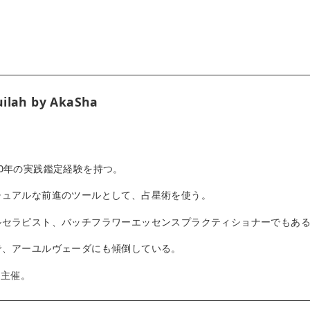
ilah by AkaSha
0年の実践鑑定経験を持つ。
チュアルな前進のツールとして、占星術を使う。
ルセラピスト、バッチフラワーエッセンスプラクティショナーでもあ
で、アーユルヴェーダにも傾倒している。
om 主催。