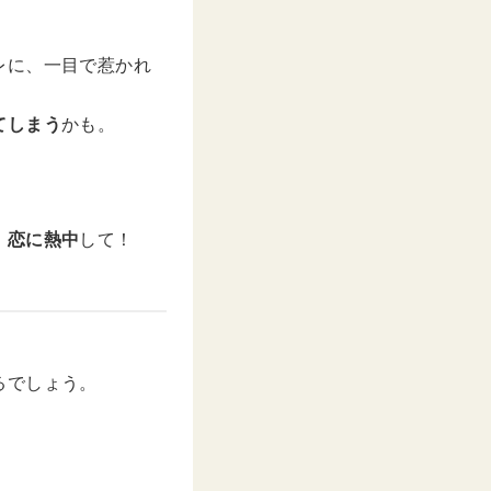
レに、一目で惹かれ
てしまう
かも。
、恋に熱中
して！
るでしょう。