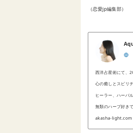
（恋愛jp編集部）
Aqu
西洋占星術にて、2
心の癒しとスピリ
ヒーラー、ハーバ
無類のハーブ好き
akasha-light.c