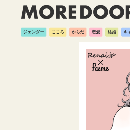
ジェンダー
こころ
からだ
恋愛
結婚
キ