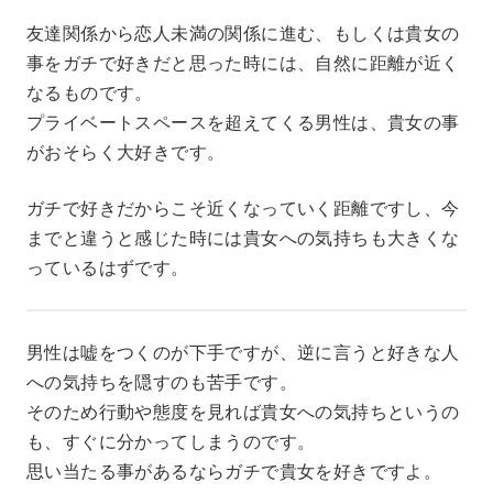
友達関係から恋人未満の関係に進む、もしくは貴女の
事をガチで好きだと思った時には、自然に距離が近く
なるものです。
プライベートスペースを超えてくる男性は、貴女の事
がおそらく大好きです。
ガチで好きだからこそ近くなっていく距離ですし、今
までと違うと感じた時には貴女への気持ちも大きくな
っているはずです。
男性は嘘をつくのが下手ですが、逆に言うと好きな人
への気持ちを隠すのも苦手です。
そのため行動や態度を見れば貴女への気持ちというの
も、すぐに分かってしまうのです。
思い当たる事があるならガチで貴女を好きですよ。