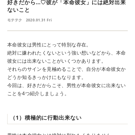
好きだから…♡彼が「本命彼女」には絶対出来
ないこと
モテテク
2020.01.31 Fri
本命彼女は男性にとって特別な存在。
絶対に嫌われたくないという強い想いなどから、本命
彼女には出来ないことがいくつかあります。
それらのサインを見極めることで、自分が本命彼女か
どうか知るきっかけにもなります。
今回は、好きだからこそ、男性が本命彼女に出来ない
ことを4つ紹介しましょう。
（1）積極的に行動出来ない