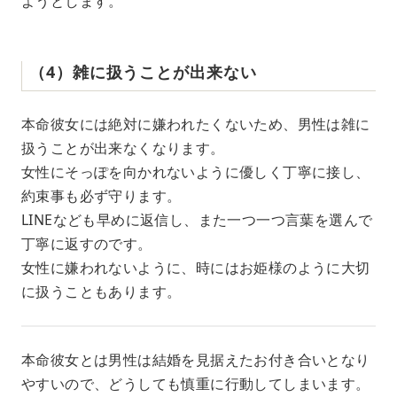
ようとします。
（4）雑に扱うことが出来ない
本命彼女には絶対に嫌われたくないため、男性は雑に
扱うことが出来なくなります。
女性にそっぽを向かれないように優しく丁寧に接し、
約束事も必ず守ります。
LINEなども早めに返信し、また一つ一つ言葉を選んで
丁寧に返すのです。
女性に嫌われないように、時にはお姫様のように大切
に扱うこともあります。
本命彼女とは男性は結婚を見据えたお付き合いとなり
やすいので、どうしても慎重に行動してしまいます。