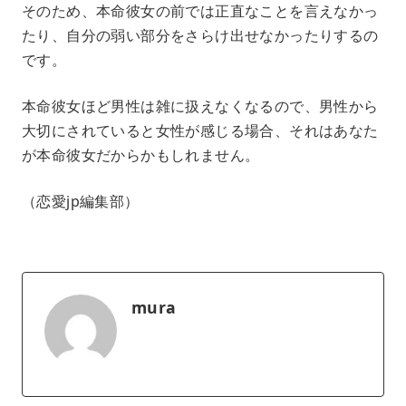
そのため、本命彼女の前では正直なことを言えなかっ
たり、自分の弱い部分をさらけ出せなかったりするの
です。
本命彼女ほど男性は雑に扱えなくなるので、男性から
大切にされていると女性が感じる場合、それはあなた
が本命彼女だからかもしれません。
（恋愛jp編集部）
mura