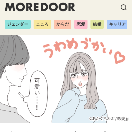
ジェンダー
こころ
からだ
恋愛
結婚
キャリア