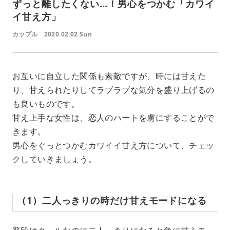
ずっと離したくない…！男心をつかむ「カワイ
イ甘え方」
カップル
2020.02.02 Sun
お互いに自立した関係も素敵ですが、時には甘えた
り、甘えられたりしてラブラブな気分を盛り上げるの
も良いものです。
甘え上手な女性は、恋人のハートを虜にすることがで
きます。
男心をぐっとつかむカワイイ甘え方について、チェッ
クしていきましょう。
（1）二人っきりの時だけ甘えモードになる