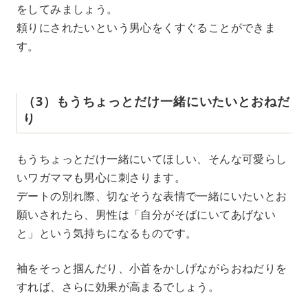
をしてみましょう。
頼りにされたいという男心をくすぐることができま
す。
（3）もうちょっとだけ一緒にいたいとおねだ
り
もうちょっとだけ一緒にいてほしい、そんな可愛らし
いワガママも男心に刺さります。
デートの別れ際、切なそうな表情で一緒にいたいとお
願いされたら、男性は「自分がそばにいてあげない
と」という気持ちになるものです。
袖をそっと掴んだり、小首をかしげながらおねだりを
すれば、さらに効果が高まるでしょう。