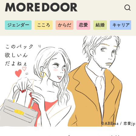
ジェンダー
こころ
からだ
恋愛
結婚
キャリア