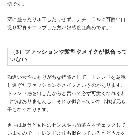
切です。
変に盛ったり加工したりせず、ナチュラルに可愛い自
撮り写真をアップした方が好感度は高めです。
（3）ファッションや髪型やメイクが似合って
いない
勘違い女性にありがちな特徴として、トレンドを意識
し過ぎたファッションやメイクというのがあります。
トレンド感を出したからと言って必ず可愛くなれるわ
けではありませんし、それが似合っていなければ元も
子もなくなります。
男性は意外と女性のセンスやお洒落さをチェックして
いますので、トレンドよりも似合っているかどうかを