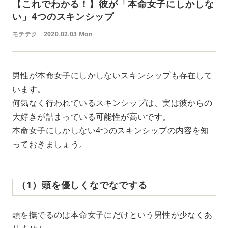
【これでわかる！】彼が「本命女子にしかしな
い」4つのスキンシップ
モテテク
2020.02.03 Mon
男性が本命女子にしかしないスキンシップも存在して
います。
何気なく行われているスキンシップは、実は彼からの
大好きが詰まっている可能性が高いです。
本命女子にしかしない4つのスキンシップの内容を知
っておきましょう。
（1）頭を優しくなでなでする
頭を撫でるのは本命女子にだけという男性が少なくあ