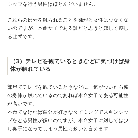
シップを行う男性はほとんどいません。
これらの部分を触られることを嫌がる女性は少なくな
いのですが、本命女子である証だと思うと嬉しく感じ
るはずです。
（3）テレビを観ているときなどに気づけば身
体が触れている
部屋でテレビを観ているときなどに、気がついたら彼
の身体が触れているのであれば本命女子である可能性
が高いです。
本命でなければ自分が好きなタイミングでスキンシッ
プをとる男性が多いのですが、本命女子に対しては少
し奥手になってしまう男性も多いと言えます。