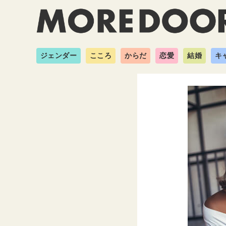
ジェンダー
こころ
からだ
恋愛
結婚
キ