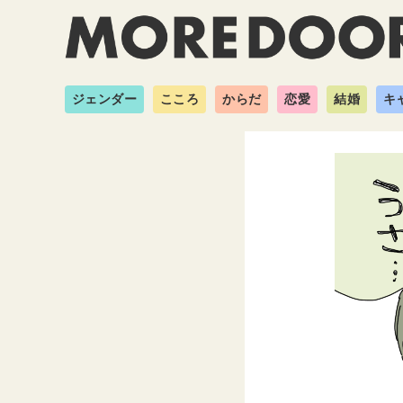
ジェンダー
こころ
からだ
恋愛
結婚
キ