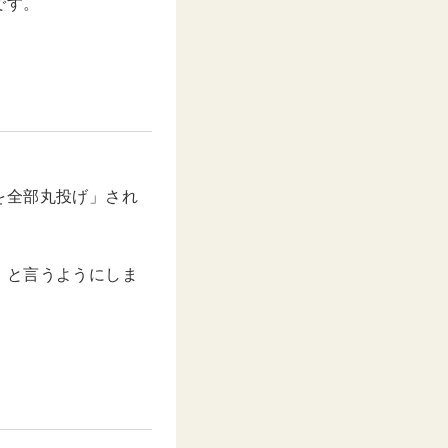
です。
を全部丸投げ」され
』と言うようにしま