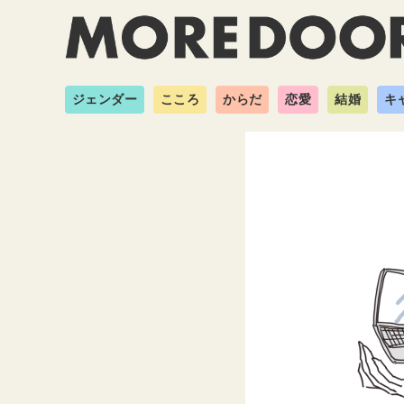
ジェンダー
こころ
からだ
恋愛
結婚
キ