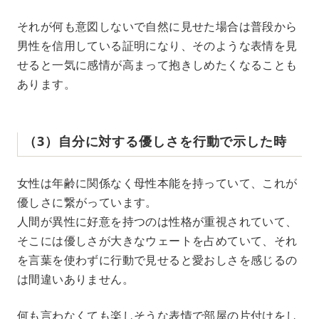
それが何も意図しないで自然に見せた場合は普段から
男性を信用している証明になり、そのような表情を見
せると一気に感情が高まって抱きしめたくなることも
あります。
（3）自分に対する優しさを行動で示した時
女性は年齢に関係なく母性本能を持っていて、これが
優しさに繋がっています。
人間が異性に好意を持つのは性格が重視されていて、
そこには優しさが大きなウェートを占めていて、それ
を言葉を使わずに行動で見せると愛おしさを感じるの
は間違いありません。
何も言わなくても楽しそうな表情で部屋の片付けをし