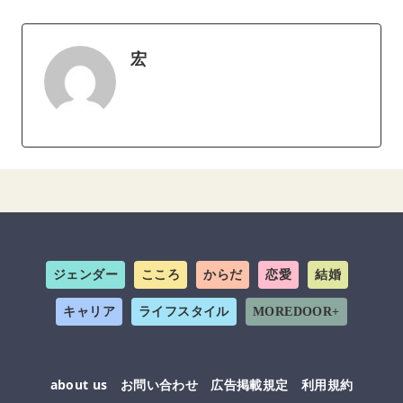
宏
ジェンダー
こころ
からだ
恋愛
結婚
キャリア
ライフスタイル
MOREDOOR+
about us
お問い合わせ
広告掲載規定
利用規約