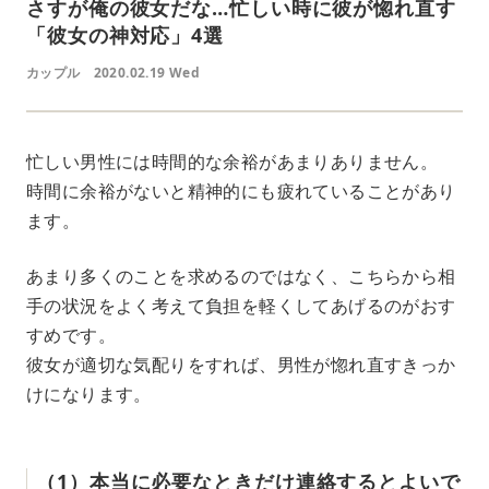
さすが俺の彼女だな…忙しい時に彼が惚れ直す
「彼女の神対応」4選
カップル
2020.02.19 Wed
忙しい男性には時間的な余裕があまりありません。
時間に余裕がないと精神的にも疲れていることがあり
ます。
あまり多くのことを求めるのではなく、こちらから相
手の状況をよく考えて負担を軽くしてあげるのがおす
すめです。
彼女が適切な気配りをすれば、男性が惚れ直すきっか
けになります。
（1）本当に必要なときだけ連絡するとよいで