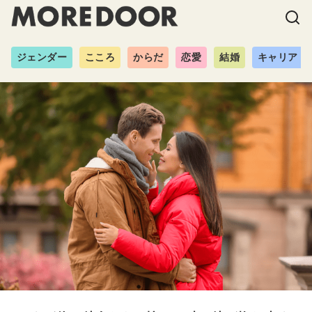
ジェンダー
こころ
からだ
恋愛
結婚
キャリア