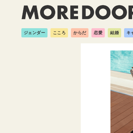
ジェンダー
こころ
からだ
恋愛
結婚
キ