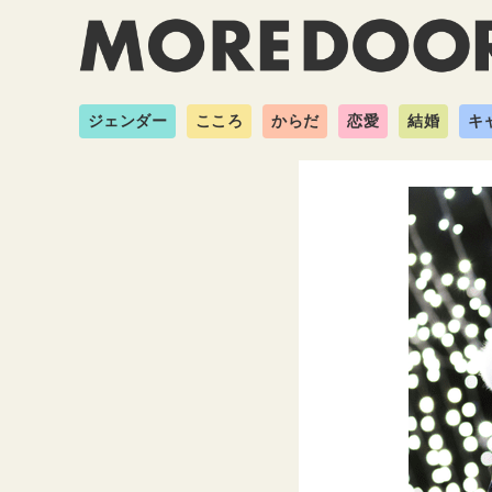
ジェンダー
こころ
からだ
恋愛
結婚
キ