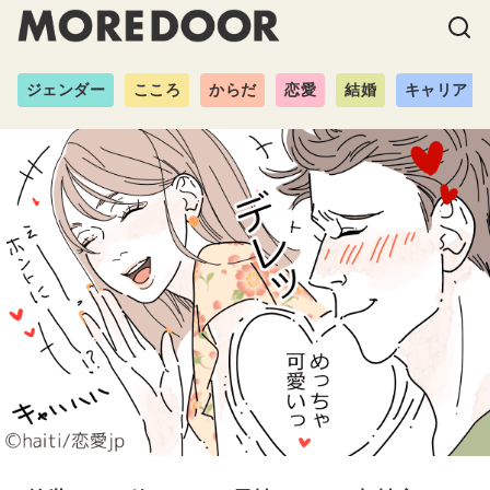
ジェンダー
こころ
からだ
恋愛
結婚
キャリア