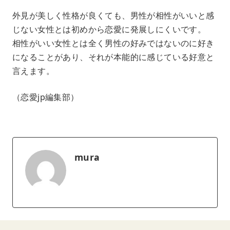
外見が美しく性格が良くても、男性が相性がいいと感
じない女性とは初めから恋愛に発展しにくいです。
相性がいい女性とは全く男性の好みではないのに好き
になることがあり、それが本能的に感じている好意と
言えます。
（恋愛jp編集部）
mura