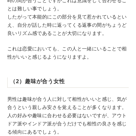
時の間が合うことですがこれは意識をして合わせるこ
とは難しい事でしょう。
したがって本能的にこの部分を見て惹かれているとい
え、自分が話した時に返ってくる返事の間がちょうど
良いリズム感であることが大切になります。
これは恋愛においても、この人と一緒にいることで相
性がいいと感じるようになりますよ。
（2）趣味が合う女性
男性は趣味が合う人に対して相性がいいと感じ、気が
合うという親しみ安さを覚えることが多くなります。
人の好みや趣味に合わせる必要はないですが、アウト
ドア派やインドア派が合うだけでも相性の良さを感じ
る傾向にあるでしょう。