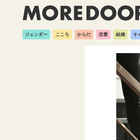
ジェンダー
こころ
からだ
恋愛
結婚
キ