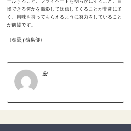
ールすること、プライベートを明らかにすること、自
慢できる何かを撮影して送信してくることが非常に多
く、興味を持ってもらえるように努力をしていること
が前提です。
（恋愛jp編集部）
宏