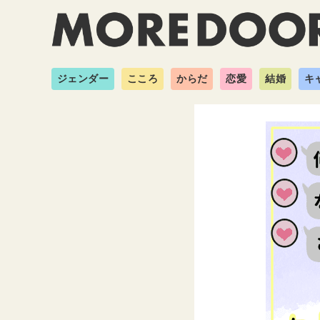
ジェンダー
こころ
からだ
恋愛
結婚
キ